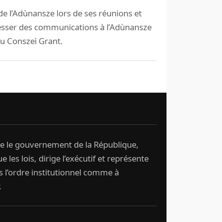
ide l’Adùnansze lors de ses réunions et
esser des communications à l’Adùnansze
 Conszeì Grant.
re le gouvernement de la République,
 les lois, dirige l’exécutif et représente
ns l’ordre institutionnel comme à
.