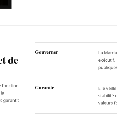
Gouverner
La Matria
et de
exécutif.
publiques
e fonction
Garantir
Elle veill
 la
stabilité 
t garantit
valeurs 