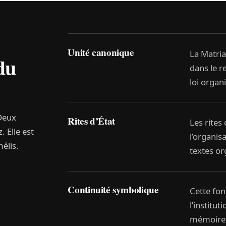
Unité canonique
La Matria
du
dans le r
loi organ
Deux
Rites d’État
Les rites 
 Elle est
l’organis
élis.
textes or
Continuité symbolique
Cette fon
l’institut
mémoire 