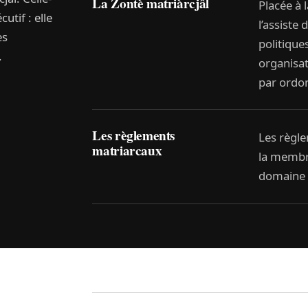
La Zontè matriàrcjâl
Placée à 
utif : elle
l’assiste
es
politique
.
organisat
par ordo
Les règlements
Les règl
matriarcaux
la membr
domaine 