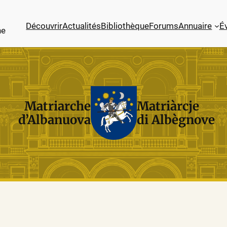
Découvrir
Actualités
Bibliothèque
Forums
Annuaire
É
ne
Matriarche
Matriàrcje
d’Albanuova
di Albègnove