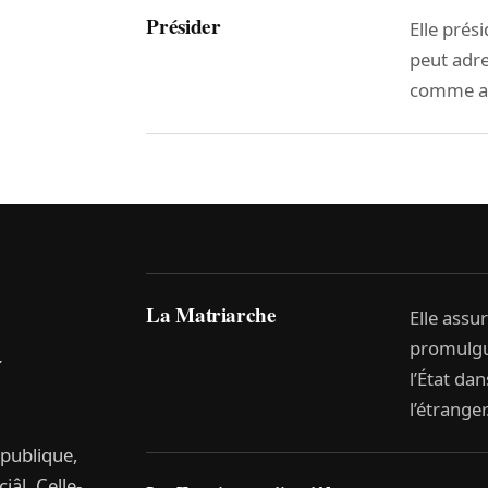
Présider
Elle prés
peut adr
comme au
La Matriarche
Elle assu
a
promulgue
l’État da
l’étranger
épublique,
jâl. Celle-