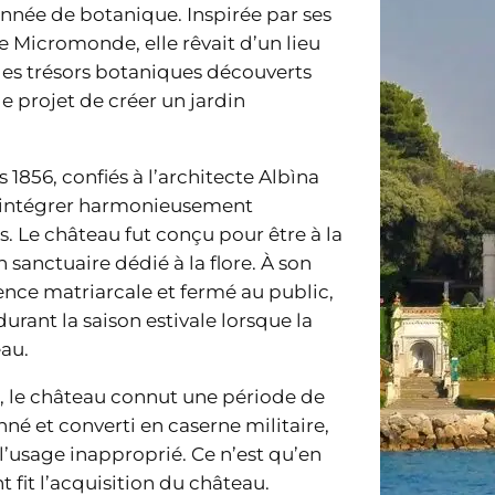
nnée de botanique. Inspirée par ses
e Micromonde, elle rêvait d’un lieu
r les trésors botaniques découverts
le projet de créer un jardin
856, confiés à l’architecte Albìna
 à intégrer harmonieusement
s. Le château fut conçu pour être à la
 sanctuaire dédié à la flore. À son
nce matriarcale et fermé au public,
 durant la saison estivale lorsque la
eau.
, le château connut une période de
nné et converti en caserne militaire,
 l’usage inapproprié. Ce n’est qu’en
fit l’acquisition du château.