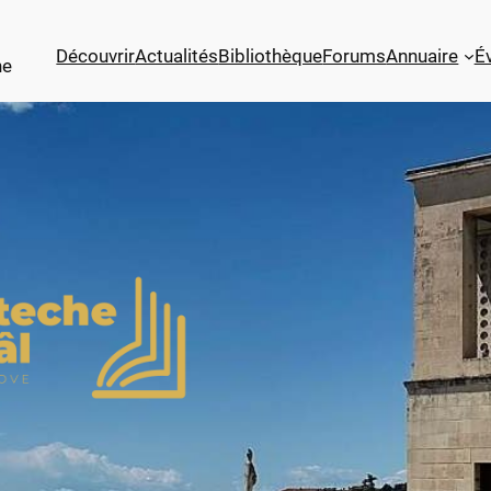
Découvrir
Actualités
Bibliothèque
Forums
Annuaire
É
ne