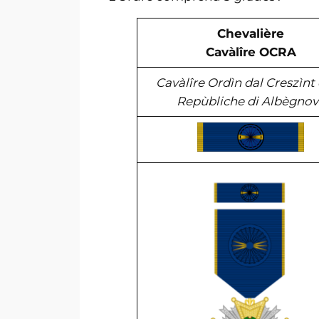
Chevalière
Cavàlîre OCRA
Cavàlîre Ordìn dal Creszìnt 
Repùbliche di Albègnov