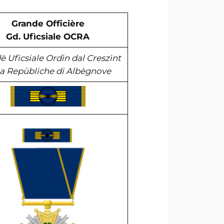
Grande Officière
Gd. Ufìcsiale OCRA
 Ufìcsiale Ordìn dal Creszìnt
la Repùbliche di Albègnove