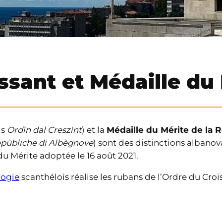
ssant et Médaille du
is
Ordìn dal Creszìnt
) et la
Médaille du Mérite de la
epùbliche di Albègnove
) sont des distinctions albanova
du Mérite adoptée le 16 août 2021.
logie
scanthélois réalise les rubans de l’Ordre du Crois