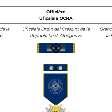
Officière
Ufìcsiale OCRA
da la
Ufìcsiale Ordìn dal Creszìnt da la
Grandè
e
Repùbliche di Albègnove
da 