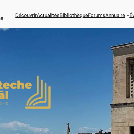
Découvrir
Actualités
Bibliothèque
Forums
Annuaire
É
ne