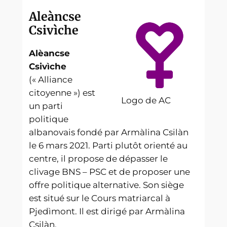
Aleàncse
Csivìche
Alèancse
Csivìche
(« Alliance
citoyenne ») est
Logo de AC
un parti
politique
albanovais fondé par Armàlina Csilàn
le 6 mars 2021. Parti plutôt orienté au
centre, il propose de dépasser le
clivage BNS – PSC et de proposer une
offre politique alternative. Son siège
est situé sur le Cours matriarcal à
Pjedìmont. Il est dirigé par Armàlina
Csilàn.