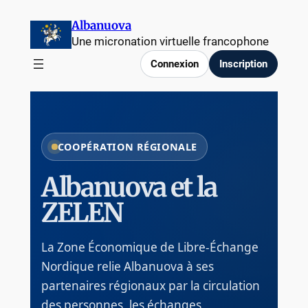
Aller
Albanuova
au
Une micronation virtuelle francophone
contenu
Connexion
Inscription
COOPÉRATION RÉGIONALE
Albanuova et la
ZELEN
La Zone Économique de Libre-Échange
Nordique relie Albanuova à ses
partenaires régionaux par la circulation
des personnes, les échanges