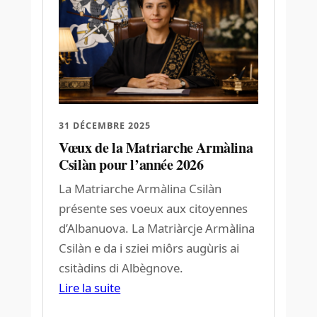
31 DÉCEMBRE 2025
Vœux de la Matriarche Armàlina
Csilàn pour l’année 2026
La Matriarche Armàlina Csilàn
présente ses voeux aux citoyennes
d’Albanuova. La Matriàrcje Armàlina
Csilàn e da i sziei miôrs augùris ai
csitàdins di Albègnove.
Lire la suite