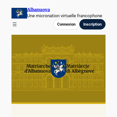
Albanuova
Une micronation virtuelle francophone
Connexion
Inscription
Matriarche
Matriàrcje
d’Albanuova
di Albègnove