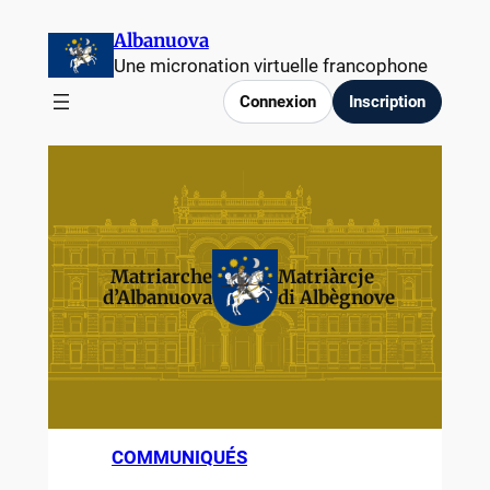
Albanuova
Une micronation virtuelle francophone
Connexion
Inscription
Matriarche
Matriàrcje
d’Albanuova
di Albègnove
COMMUNIQUÉS