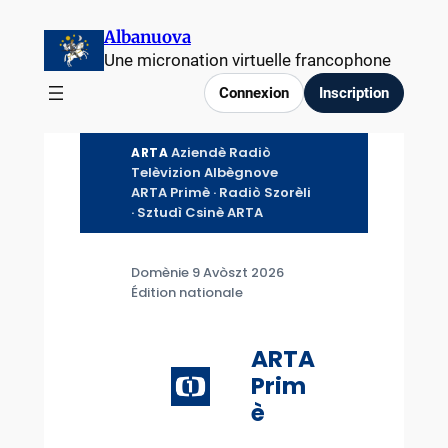
Aller
Albanuova
au
Une micronation virtuelle francophone
contenu
Connexion
Inscription
Aziendè Radiò
ARTA
Telèvizion Albègnove
ARTA Primè · Radiò Szorèli
· Sztudì Csinè ARTA
Domènie 9 Avòszt 2026
Édition nationale
ARTA
Prim
è