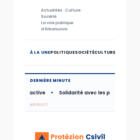
Actualités · Culture ·
Société
La voix publique
d’Albanuova
À LA UNE
POLITIQUE
SOCIÉTÉ
CULTURE
MICROMO
DERNIÈRE MINUTE
sa phase active
Solidarité avec les populations fr
DIRECT