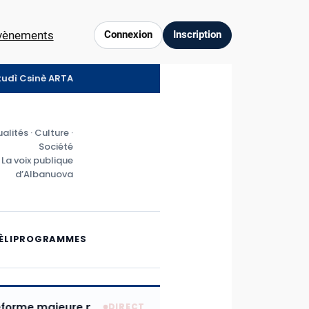
vènements
Connexion
Inscription
ztudì Csinè ARTA
alités · Culture ·
Société
La voix publique
d’Albanuova
ÈLI
PROGRAMMES
majeure pour moderniser l’économie albanovaise : publi
DIRECT