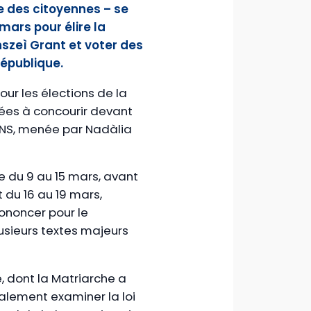
 des citoyennes – se
 mars pour élire la
szeì Grant et voter des
République.
r les élections de la
lées à concourir devant
 BNS, menée par Nadàlia
e du 9 au 15 mars, avant
 du 16 au 19 mars,
ononcer pour le
usieurs textes majeurs
, dont la Matriarche a
lement examiner la loi