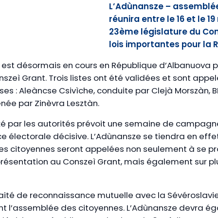
L’Adùnansze – assemblée
réunira entre le 16 et le 19
23ème législature du Con
lois importantes pour la 
est désormais en cours en République d’Albanuova pou
szeì Grant. Trois listes ont été validées et sont appe
ses : Aleàncse Csivìche, conduite par Clejà Morszàn,
née par Zinèvra Lesztàn.
fixé par les autorités prévoit une semaine de campagn
e électorale décisive. L’Adùnansze se tiendra en effet
les citoyennes seront appelées non seulement à se pr
résentation au Conszeì Grant, mais également sur pl
raité de reconnaissance mutuelle avec la Sévéroslavie
t l’assemblée des citoyennes. L’Adùnansze devra éga