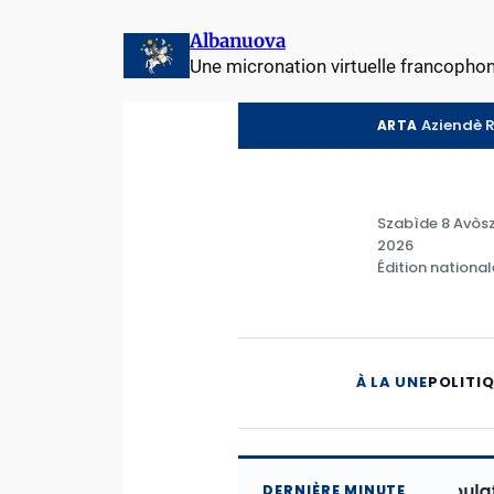
Aller
Albanuova
au
Une micronation virtuelle francopho
contenu
Aziendè 
ARTA
Szabìde 8 Avòs
2026
Édition national
À LA UNE
POLITI
Solidarité avec les populations 
DERNIÈRE MINUTE