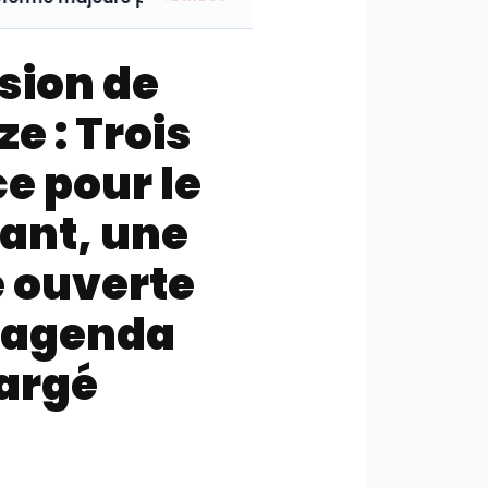
sion de
e : Trois
ce pour le
ant, une
 ouverte
d’agenda
hargé