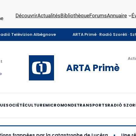
Découvrir
Actualités
Bibliothèque
Forums
Annuaire
É
ne
Radiò Telèvizion Albègnove
ARTA Primè · Radiò Szorèli · S
Actu
zt
ARTA Primè
e
QUE
SOCIÉTÉ
CULTURE
MICROMONDE
TRANSPORTS
RADIÒ SZOR
frappées par la catastrophe de Lucéra
Une réforme 