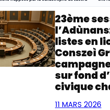
23ème ses
l’Adùnansz
listes en li
Conszeì Gr
campagne
sur fond 
civique c
11 MARS 2026