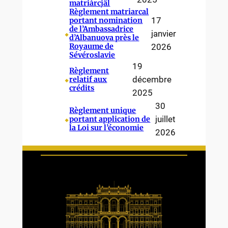
matriàrcjâl
Règlement matriarcal
17
portant nomination
de l’Ambassadrice
⬥
janvier
d’Albanuova près le
Royaume de
2026
Sévéroslavie
19
Règlement
⬥
décembre
relatif aux
crédits
2025
30
Règlement unique
⬥
juillet
portant application de
la Loi sur l’économie
2026