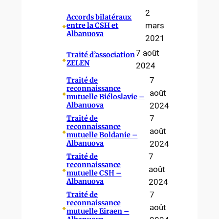
2
Accords bilatéraux
⬥
mars
entre la CSH et
Albanuova
2021
7 août
Traité d’association
⬥
ZELEN
2024
7
Traité de
reconnaissance
⬥
août
mutuelle Biéloslavie –
Albanuova
2024
7
Traité de
reconnaissance
⬥
août
mutuelle Boldanie –
Albanuova
2024
7
Traité de
reconnaissance
⬥
août
mutuelle CSH –
Albanuova
2024
7
Traité de
reconnaissance
⬥
août
mutuelle Eiraen –