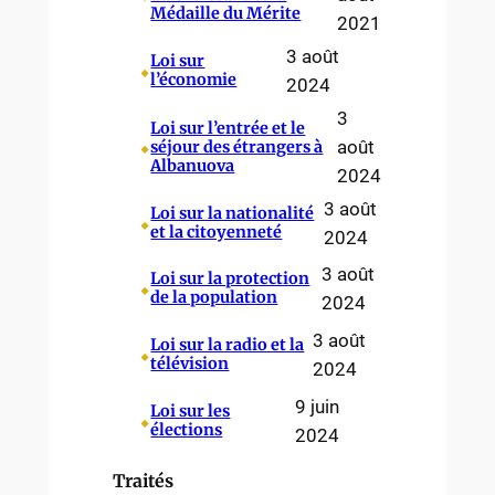
Médaille du Mérite
2021
3 août
Loi sur
⬥
l’économie
2024
3
Loi sur l’entrée et le
⬥
août
séjour des étrangers à
Albanuova
2024
3 août
Loi sur la nationalité
⬥
et la citoyenneté
2024
3 août
Loi sur la protection
⬥
de la population
2024
3 août
Loi sur la radio et la
⬥
télévision
2024
9 juin
Loi sur les
⬥
élections
2024
Traités