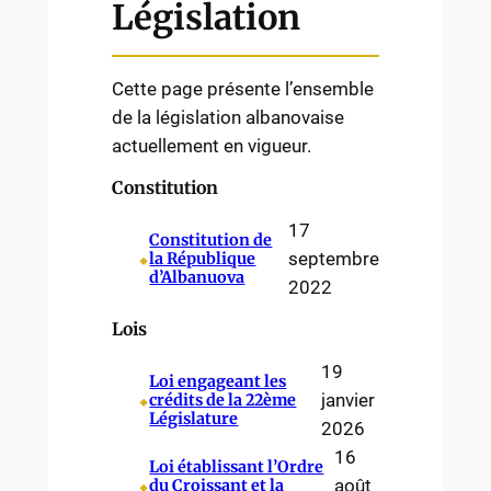
Législation
Cette page présente l’ensemble
de la législation albanovaise
actuellement en vigueur.
Constitution
17
Constitution de
⬥
septembre
la République
d’Albanuova
2022
Lois
19
Loi engageant les
⬥
janvier
crédits de la 22ème
Législature
2026
16
Loi établissant l’Ordre
⬥
août
du Croissant et la