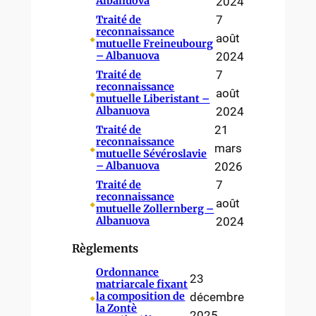
Albanuova
2024
7
Traité de
reconnaissance
⬥
août
mutuelle Freineubourg
– Albanuova
2024
7
Traité de
reconnaissance
⬥
août
mutuelle Liberistant –
Albanuova
2024
21
Traité de
reconnaissance
⬥
mars
mutuelle Sévéroslavie
– Albanuova
2026
7
Traité de
reconnaissance
⬥
août
mutuelle Zollernberg –
Albanuova
2024
Règlements
Ordonnance
23
matriarcale fixant
⬥
décembre
la composition de
la Zontè
2025