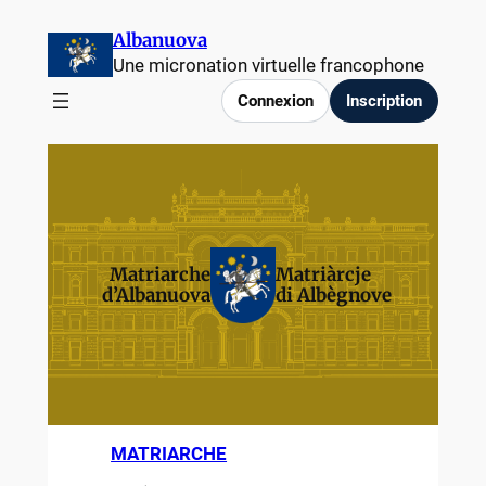
Albanuova
Une micronation virtuelle francophone
Connexion
Inscription
Matriarche
Matriàrcje
d’Albanuova
di Albègnove
MATRIARCHE