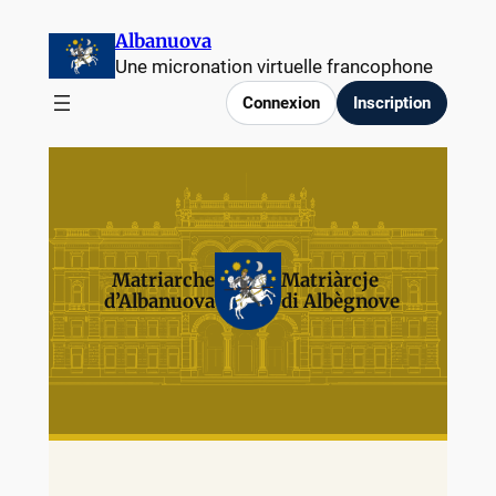
Albanuova
Une micronation virtuelle francophone
Connexion
Inscription
Matriarche
Matriàrcje
d’Albanuova
di Albègnove