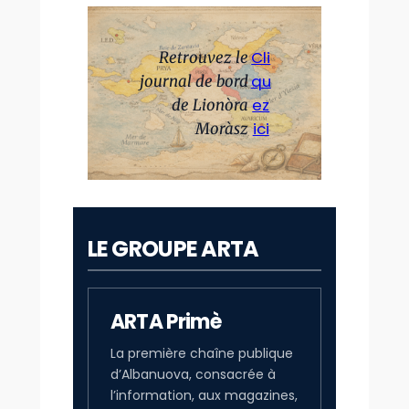
Cli
Retrouvez le
qu
journal de bord
ez
de Lionòra
ici
Moràsz
LE GROUPE ARTA
ARTA Primè
La première chaîne publique
d’Albanuova, consacrée à
l’information, aux magazines,