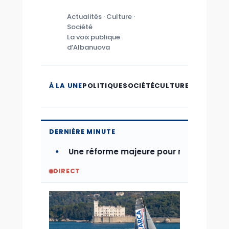
Actualités · Culture ·
Société
La voix publique
d’Albanuova
À LA UNE
POLITIQUE
SOCIÉTÉ
CULTURE
MICROMO
DERNIÈRE MINUTE
céra
Une réforme majeure pour moderniser l’économi
DIRECT