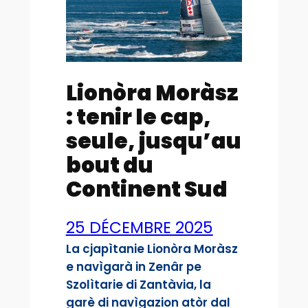
Lionòra Moràsz
: tenir le cap,
seule, jusqu’au
bout du
Continent Sud
25 DÉCEMBRE 2025
La cjapìtanie Lionòra Moràsz
e navìgarà in Zenâr pe
Szolìtarie di Zantàvia, la
garè di navìgazion atòr dal