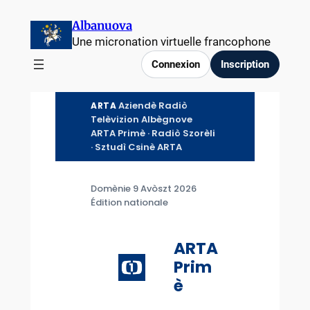
Aller
Albanuova
au
Une micronation virtuelle francophone
contenu
Connexion
Inscription
Aziendè Radiò
ARTA
Telèvizion Albègnove
ARTA Primè · Radiò Szorèli
· Sztudì Csinè ARTA
Domènie 9 Avòszt 2026
Édition nationale
ARTA
Prim
è