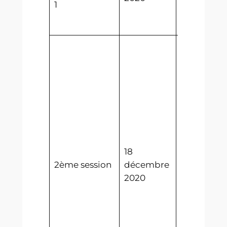
1
Biéloslavie
Abalecon
Election de
2ème
Législatur
Conszeì Gr
Adoption 
Traité de
reconnais
mutuelle
18
Freineubo
2ème session
décembre
Abalecon
2020
Adoption 
l’initiative
populaire
« Pour