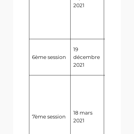
l’Initiative
2021
populaire
le renouve
du chemin
fer abalec
Election de
19
6ème
6ème session
décembre
Législatur
2021
Conszeì Gr
Election de
7ème
Législatur
Conszeì Gr
18 mars
Adoption 
7ème session
2021
Traité de
reconnais