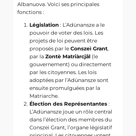
Albanuova. Voici ses principales
fonctions :
Législation
: L’Adùnansze a le
pouvoir de voter des lois. Les
projets de loi peuvent être
proposés par le
Conszeì Grant
,
par la
Zontè Matriàrcjâl
(le
gouvernement) ou directement
par les citoyennes. Les lois
adoptées par l’Adùnansze sont
ensuite promulguées par la
Matriarche.
Élection des Représentantes
:
L’Adùnansze joue un rôle central
dans l’élection des membres du
Conszeì Grant, l’organe législatif
principal. Les citoyennes votent