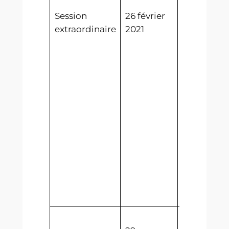
Abalecon
Session
26 février
Adoption 
extraordinaire
2021
Traité de
reconnais
Sinésie –
Abalecon
Adoption 
Traité de
reconnais
Zollernber
Abalecon
Rejet d’un
propositio
révision de
Constituti
Election de