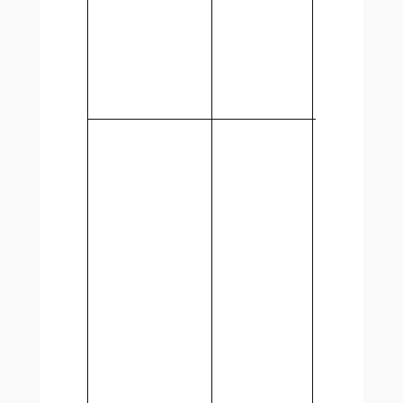
l’adhésion
d’Abaleco
l’Agence
humanitai
la LEM »
Adoption
d’une
Résolution
proclaman
droits
fondamen
Adoption 
Traité ZEL
Adoption 
Accords
bilatéraux
entre la C