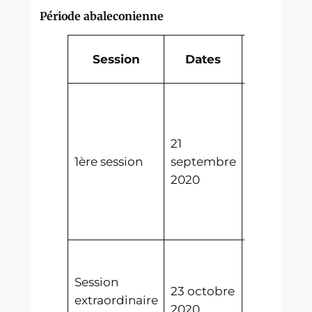
Période abaleconienne
Faits
Session
Dates
marqua
Election de
1ère Législ
du Consze
21
Grant
1ère session
septembre
Adoption d
2020
Loi sur les
élections
matriarcal
Adoption 
Traité de
Session
23 octobre
reconnais
extraordinaire
2020
mutuelle