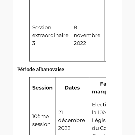
Abalecon
Adoption d
révision de
Session
8
Constituti
extraordinaire
novembre
qui procl
3
2022
la Républ
d’Albanuo
Période albanovaise
Faits
Session
Dates
marquants
Election de
21
la 10ème
10ème
décembre
Législature
session
2022
du Conszeì