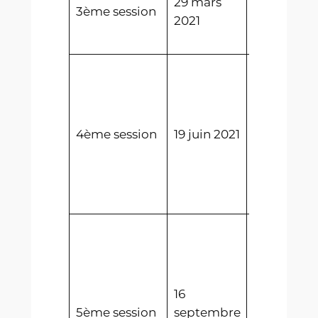
29 mars
3ème
3ème session
2021
Législatur
Conszeì Gr
Election de
4ème
Législatur
Conszeì Gr
4ème session
19 juin 2021
Rejet d’un
propositio
révision de
Constituti
Election de
5ème
Législatur
Conszeì Gr
16
Adoption 
5ème session
septembre