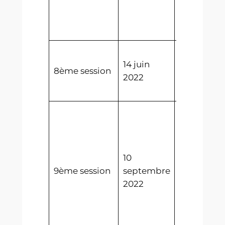
mutuelle
Abalecon 
Eiraen
Election de
14 juin
8ème
8ème session
2022
Législatur
Conszeì Gr
Election de
9ème
Législatur
Conszeì Gr
10
Adoption 
9ème session
septembre
Traité de
2022
reconnais
mutuelle
Boldanie –