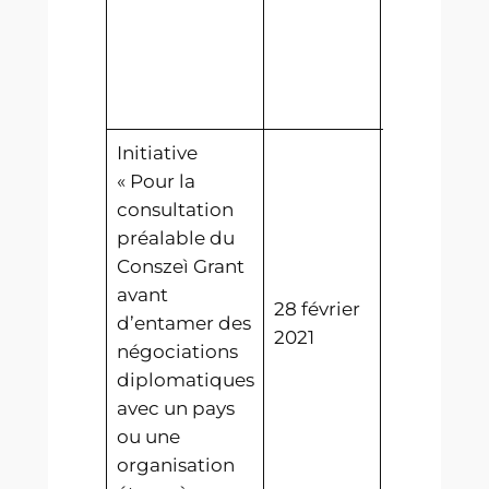
Initiative
« Pour la
consultation
préalable du
Conszeì Grant
Rejetée
avant
28 février
par le
d’entamer des
2021
Conszeì
négociations
Grant
diplomatiques
avec un pays
ou une
organisation