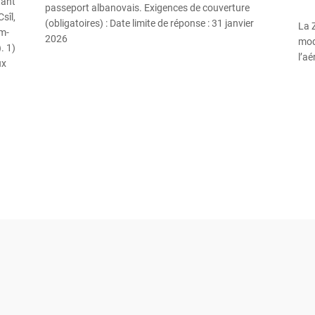
tant
passeport albanovais. Exigences de couverture
sîl,
(obligatoires) : Date limite de réponse : 31 janvier
La 
am-
2026
mode
. 1)
l’aé
ux