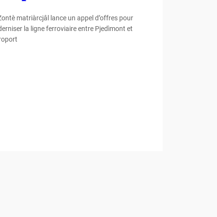
Zontè matriàrcjâl lance un appel d’offres pour
rniser la ligne ferroviaire entre Pjedìmont et
roport