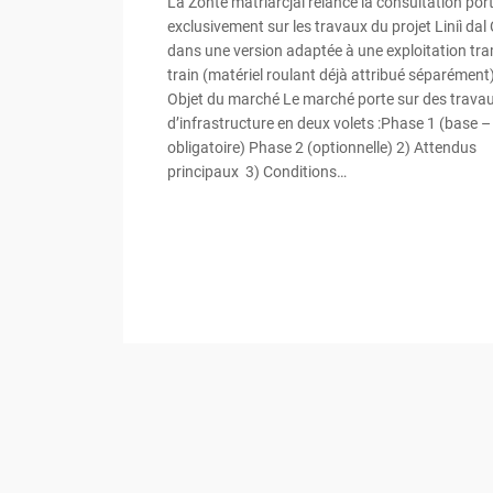
La Zontè matriàrcjâl relance la consultation por
exclusivement sur les travaux du projet Liniì dal C
dans une version adaptée à une exploitation tr
train (matériel roulant déjà attribué séparément)
Objet du marché Le marché porte sur des trava
d’infrastructure en deux volets :Phase 1 (base –
obligatoire) Phase 2 (optionnelle) 2) Attendus
principaux 3) Conditions…