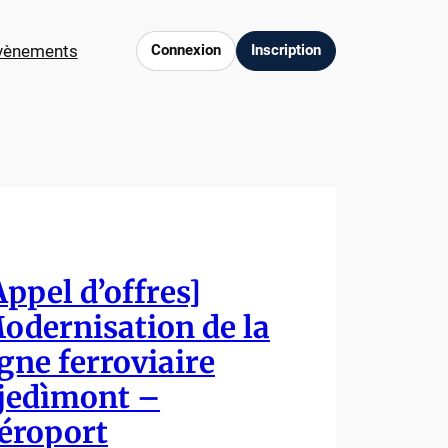
vènements
Connexion
Inscription
Appel d’offres]
odernisation de la
igne ferroviaire
jedìmont –
éroport