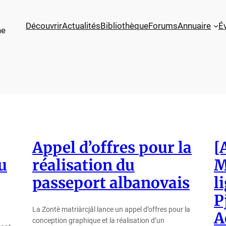
Découvrir
Actualités
Bibliothèque
Forums
Annuaire
É
ne
Appel d’offres pour la
[
u
réalisation du
M
passeport albanovais
l
P
La Zontè matriàrcjâl lance un appel d’offres pour la
A
conception graphique et la réalisation d’un