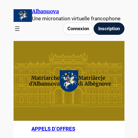
Albanuova
Une micronation virtuelle francophone
Connexion
Inscription
Matriarche
Matriàrcje
d’Albanuova
di Albègnove
APPELS D’OFFRES