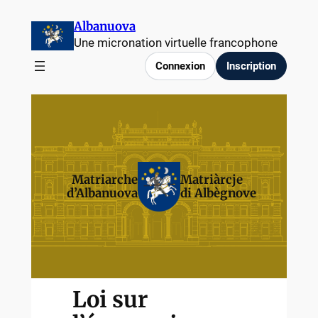
Albanuova
Une micronation virtuelle francophone
Connexion
Inscription
Matriarche
Matriàrcje
d’Albanuova
di Albègnove
Loi sur