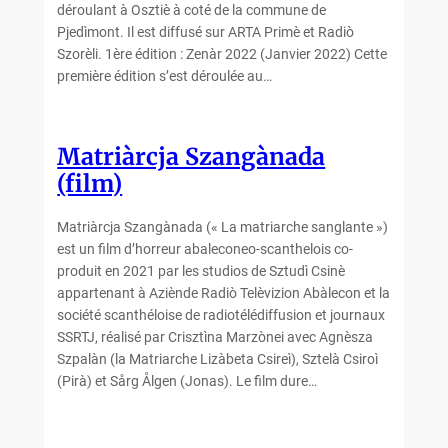
déroulant à Osztiè à coté de la commune de
Pjedìmont. Il est diffusé sur ARTA Primè et Radiò
Szorèli. 1ère édition : Zenàr 2022 (Janvier 2022) Cette
première édition s’est déroulée au…
Matriàrcja Szangànada
(film)
Matriàrcja Szangànada (« La matriarche sanglante »)
est un film d’horreur abaleconeo-scanthelois co-
produit en 2021 par les studios de Sztudì Csinè
appartenant à Aziènde Radiò Telèvizion Abàlecon et la
société scanthéloise de radiotélédiffusion et journaux
SSRTJ, réalisé par Crisztìna Marzònei avec Agnèsza
Szpalàn (la Matriarche Lizàbeta Csireì), Sztelà Csiroì
(Pirà) et Sårg Ålgen (Jonas). Le film dure…