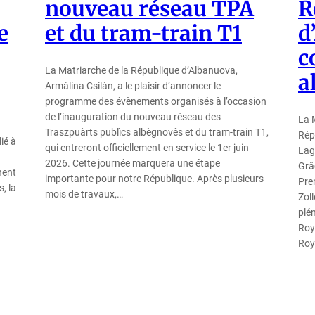
nouveau réseau TPA
R
e
et du tram-train T1
d
c
La Matriarche de la République d’Albanuova,
a
Armàlina Csilàn, a le plaisir d’annoncer le
programme des évènements organisés à l’occasion
de l’inauguration du nouveau réseau des
La 
Traszpuàrts publìcs albègnovês et du tram-train T1,
Rép
ié à
qui entreront officiellement en service le 1er juin
Lag
2026. Cette journée marquera une étape
Grâ
nent
importante pour notre République. Après plusieurs
Pre
, la
mois de travaux,…
Zol
plé
Roy
Ro