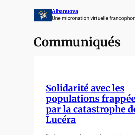
Aller
Albanuova
au
Une micronation virtuelle francopho
contenu
Communiqués
Solidarité avec les
populations frappé
par la catastrophe d
Lucéra