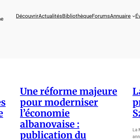
Découvrir
Actualités
Bibliothèque
Forums
Annuaire
É
ne
Une réforme majeure
L
es
pour moderniser
p
e
l’économie
S
albanovaise :
La 
publication du
ann