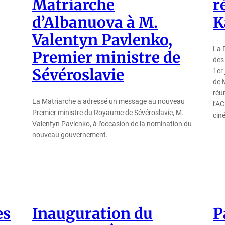
Matriarche
r
d’Albanuova à M.
K
Valentyn Pavlenko,
La 
Premier ministre de
des
Sévéroslavie
1er 
de 
réu
La Matriarche a adressé un message au nouveau
l’AC
Premier ministre du Royaume de Sévéroslavie, M.
ciné
Valentyn Pavlenko, à l’occasion de la nomination du
nouveau gouvernement.
es
Inauguration du
P