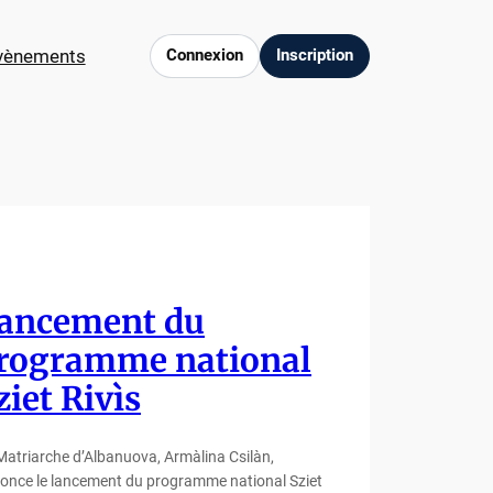
vènements
Connexion
Inscription
ancement du
rogramme national
ziet Rivìs
Matriarche d’Albanuova, Armàlina Csilàn,
once le lancement du programme national Sziet