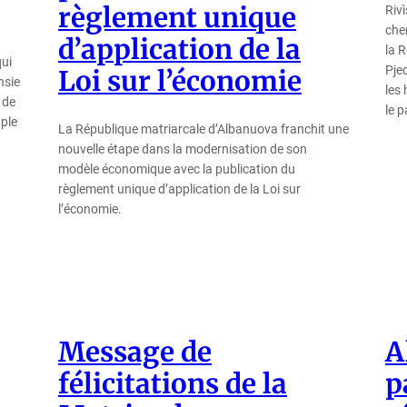
règlement unique
Rivì
chem
d’application de la
la 
qui
Pje
Loi sur l’économie
nsie
les 
 de
le 
uple
La République matriarcale d’Albanuova franchit une
nouvelle étape dans la modernisation de son
modèle économique avec la publication du
règlement unique d’application de la Loi sur
l’économie.
Message de
A
félicitations de la
p