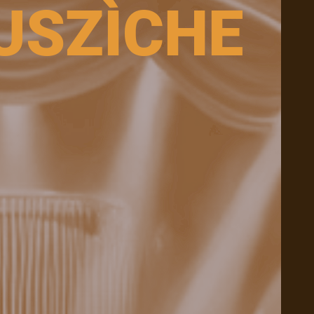
USZÌCHE