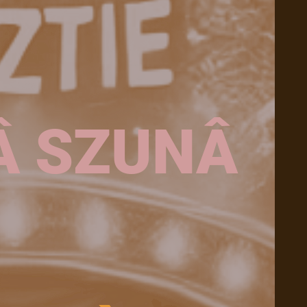
Â SZUNÂ