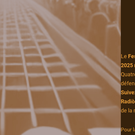
Le
Fe
2025
Quatr
défen
Suive
Radiò
de la
Pour l