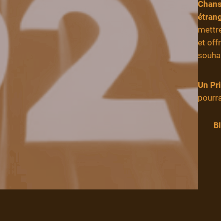
Chans
étran
mettre
et off
souhai
Un Pri
pourra
B