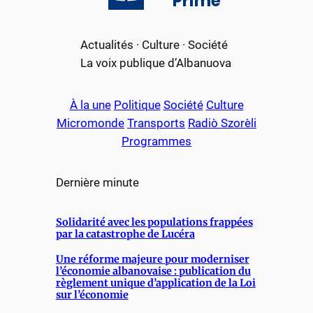
Primè
Actualités · Culture · Société
La voix publique d’Albanuova
À la une
Politique
Société
Culture
Micromonde
Transports
Radiò Szorèli
Programmes
Dernière minute
Solidarité avec les populations frappées
par la catastrophe de Lucéra
Une réforme majeure pour moderniser
l’économie albanovaise : publication du
règlement unique d’application de la Loi
sur l’économie