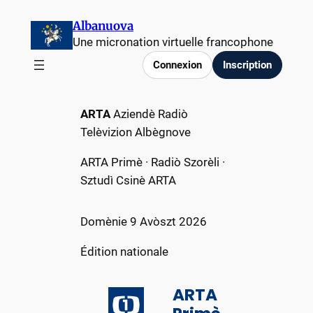
Aller
Albanuova
au
Une micronation virtuelle francophone
contenu
Connexion
Inscription
ARTA
Aziendè Radiò
Telèvizion Albègnove
ARTA Primè · Radiò Szorèli ·
Sztudì Csinè ARTA
Domènie 9 Avòszt 2026
Édition nationale
ARTA