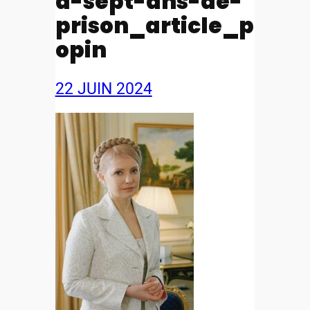
a-sept-ans-de-
prison_article_p
opin
22 JUIN 2024