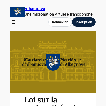
Albanuova
Une micronation virtuelle francophone
Connexion
Inscription
Matriarche
Matriàrcje
d’Albanuova
di Albègnove
Loi sur la