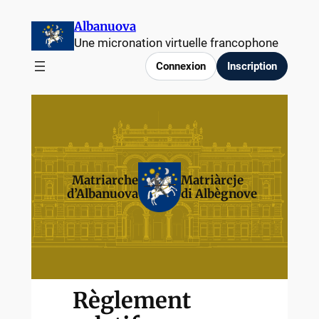
Albanuova
Une micronation virtuelle francophone
Connexion
Inscription
Matriarche
Matriàrcje
d’Albanuova
di Albègnove
Règlement