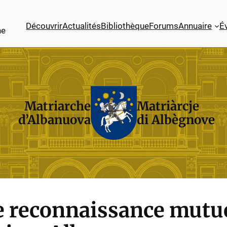
Découvrir
Actualités
Bibliothèque
Forums
Annuaire
É
ne
Matriarche
Matriàrcje
d’Albanuova
di Albègnove
e reconnaissance mutu