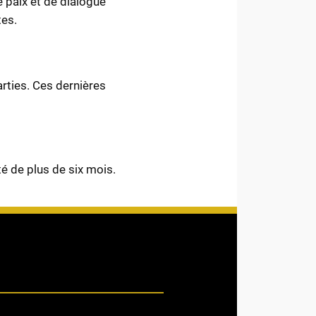
e paix et de dialogue
tes.
arties. Ces dernières
té de plus de six mois.