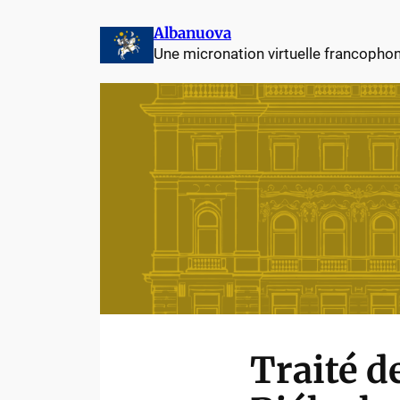
Albanuova
Une micronation virtuelle francopho
Traité d