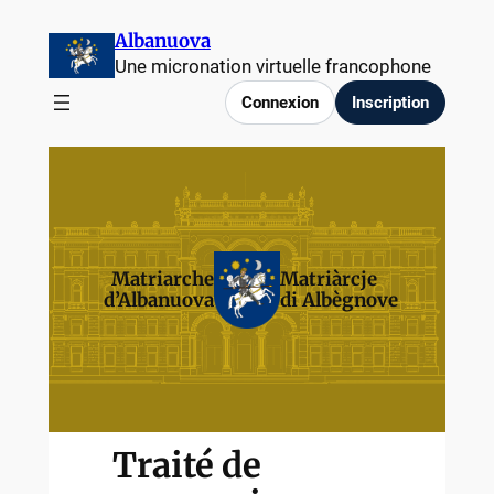
Albanuova
Une micronation virtuelle francophone
Connexion
Inscription
Matriarche
Matriàrcje
d’Albanuova
di Albègnove
Traité de