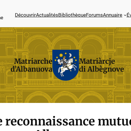
Découvrir
Actualités
Bibliothèque
Forums
Annuaire
É
ne
Matriarche
Matriàrcje
d’Albanuova
di Albègnove
e reconnaissance mutu