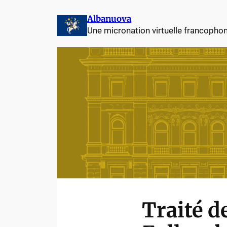
Albanuova
Une micronation virtuelle francopho
Traité d