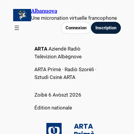
Aller
Albanuova
au
Une micronation virtuelle francophone
contenu
Connexion
Inscription
ARTA
Aziendè Radiò
Telèvizion Albègnove
ARTA Primè · Radiò Szorèli ·
Sztudì Csinè ARTA
Zoibè 6 Avòszt 2026
Édition nationale
ARTA