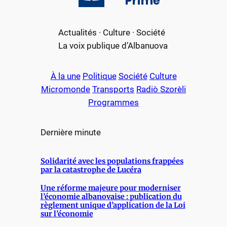
Primè
Actualités · Culture · Société
La voix publique d’Albanuova
À la une
Politique
Société
Culture
Micromonde
Transports
Radiò Szorèli
Programmes
Dernière minute
Solidarité avec les populations frappées
par la catastrophe de Lucéra
Une réforme majeure pour moderniser
l’économie albanovaise : publication du
règlement unique d’application de la Loi
sur l’économie