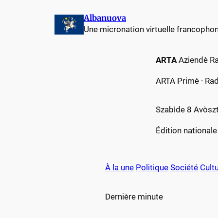
Aller
Albanuova
au
Une micronation virtuelle francopho
contenu
ARTA
Aziendè Ra
ARTA Primè · Rad
Szabìde 8 Avòsz
Édition nationale
À la une
Politique
Société
Cult
Dernière minute