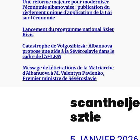
Une réforme majeure pour moderniser
l’économie albanovaise : publication du
règlement unique d’application de la Loi
sur l’économie
Lancement du programme national Sziet
Rivìs
Catastrophe de Volgosibirsk : Albanuova
propose une aide à la Sévéroslavie dans le
cadre de l’AHLEM
Message de félicitations de la Matriarche
d’Albanuova à M. Valentyn Pavlenko,
Premier ministre de Sévéroslavie
scanthelj
sztie
5 JANVIER 2026