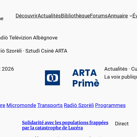
Découvrir
Actualités
Bibliothèque
Forums
Annuaire
É
ne
diò Telèvizion Albègnove
iò Szorèli · Sztudì Csinè ARTA
t 2026
Actualités · Cu
ARTA
La voix publi
Primè
ure
Micromonde
Transports
Radiò Szorèli
Programmes
Solidarité avec les populations frappées
Direct
par la catastrophe de Lucéra