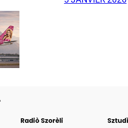
A
Radiò Szorèli
Sztud