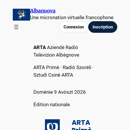
Aller
Albanuova
au
Une micronation virtuelle francophone
contenu
Connexion
Inscription
ARTA
Aziendè Radiò
Telèvizion Albègnove
ARTA Primè · Radiò Szorèli ·
Sztudì Csinè ARTA
Domènie 9 Avòszt 2026
Édition nationale
ARTA