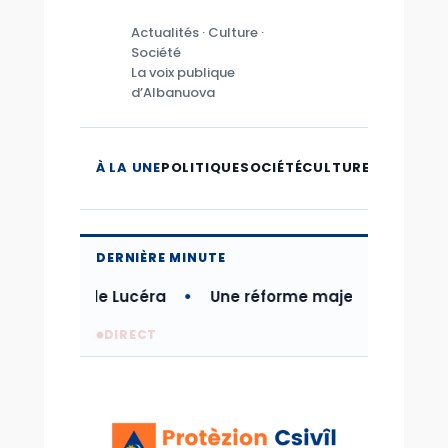
Actualités · Culture ·
Société
La voix publique
d’Albanuova
À LA UNE
POLITIQUE
SOCIÉTÉ
CULTURE
MICROMO
DERNIÈRE MINUTE
tastrophe de Lucéra
Une réforme majeure pour moder
DIRECT