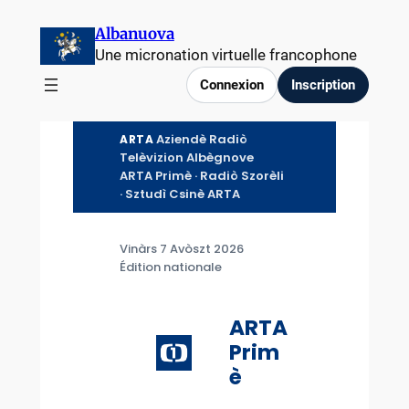
Aller
Albanuova
au
Une micronation virtuelle francophone
contenu
Connexion
Inscription
Aziendè Radiò
ARTA
Telèvizion Albègnove
ARTA Primè · Radiò Szorèli
· Sztudì Csinè ARTA
Vinàrs 7 Avòszt 2026
Édition nationale
ARTA
Prim
è