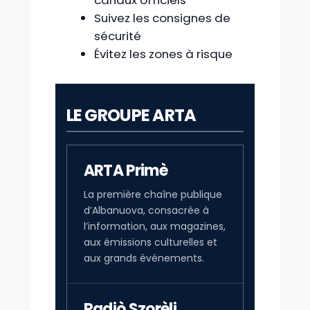
Suivez les consignes de
sécurité
Évitez les zones à risque
LE GROUPE ARTA
ARTA Primè
La première chaîne publique
d’Albanuova, consacrée à
l’information, aux magazines,
aux émissions culturelles et
aux grands événements.
Radiò Szorèli