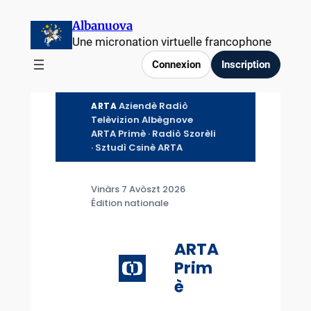
Aller
Albanuova
au
Une micronation virtuelle francophone
contenu
Connexion
Inscription
Aziendè Radiò
ARTA
Telèvizion Albègnove
ARTA Primè · Radiò Szorèli
· Sztudì Csinè ARTA
Vinàrs 7 Avòszt 2026
Édition nationale
ARTA
Prim
è