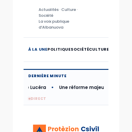
Actualités · Culture ·
Société
La voix publique
d’Albanuova
À LA UNE
POLITIQUE
SOCIÉTÉ
CULTURE
MICROMO
DERNIÈRE MINUTE
strophe de Lucéra
Une réforme majeure pour moderni
DIRECT