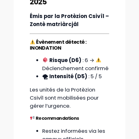
2025
Émis par la Protèzion Csivîl –
Zontè matriàrcjâl
Évènement détecté :
INONDATION
Risque (D6)
: 6 →
Déclenchement confirmé
🌪 Intensité (D5)
: 5 / 5
Les unités de la Protèzion
Csivîl sont mobilisées pour
gérer l’urgence.
Recommandations
Restez informées via les
canaux officiels