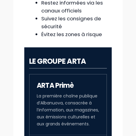
Restez informées via les
canaux officiels
Suivez les consignes de
sécurité
Évitez les zones à risque
LE GROUPE ARTA
ARTA Primè
La première chaîne publique
d’Albanuova, consacrée à
l’information, aux magazines,
aux émissions culturelles et
aux grands événements.