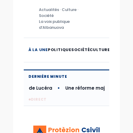
Actualités · Culture ·
Société
La voix publique
d’Albanuova
À LA UNE
POLITIQUE
SOCIÉTÉ
CULTURE
MICROMO
DERNIÈRE MINUTE
atastrophe de Lucéra
Une réforme majeure pour mode
DIRECT