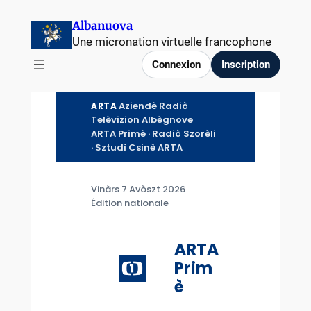
Aller
Albanuova
au
Une micronation virtuelle francophone
contenu
Connexion
Inscription
Aziendè Radiò
ARTA
Telèvizion Albègnove
ARTA Primè · Radiò Szorèli
· Sztudì Csinè ARTA
Vinàrs 7 Avòszt 2026
Édition nationale
ARTA
Prim
è