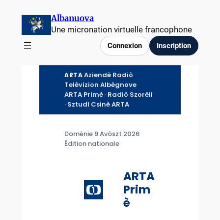
Aller
Albanuova
au
Une micronation virtuelle francophone
contenu
Connexion
Inscription
Aziendè Radiò
ARTA
Telèvizion Albègnove
ARTA Primè · Radiò Szorèli
· Sztudì Csinè ARTA
Domènie 9 Avòszt 2026
Édition nationale
ARTA
Prim
è