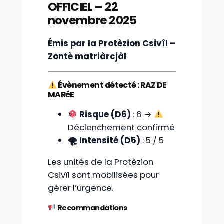
OFFICIEL – 22
novembre 2025
Émis par la Protèzion Csivîl –
Zontè matriàrcjâl
Évènement détecté : RAZ DE
MARéE
Risque (D6)
: 6 →
Déclenchement confirmé
🌪 Intensité (D5)
: 5 / 5
Les unités de la Protèzion
Csivîl sont mobilisées pour
gérer l’urgence.
Recommandations