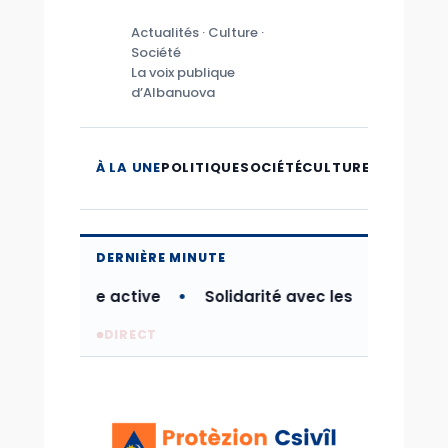
Actualités · Culture ·
Société
La voix publique
d’Albanuova
À LA UNE
POLITIQUE
SOCIÉTÉ
CULTURE
MICROMO
DERNIÈRE MINUTE
ns sa phase active
Solidarité avec les populations
DIRECT