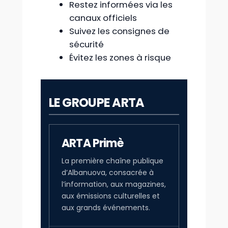
Restez informées via les
canaux officiels
Suivez les consignes de
sécurité
Évitez les zones à risque
LE GROUPE ARTA
ARTA Primè
La première chaîne publique
d’Albanuova, consacrée à
l’information, aux magazines,
aux émissions culturelles et
aux grands événements.