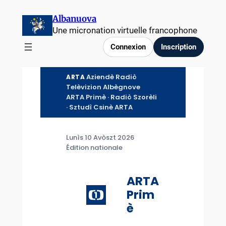
Aller
Albanuova
au
Une micronation virtuelle francophone
contenu
Connexion
Inscription
Aziendè Radiò
ARTA
Telèvizion Albègnove
ARTA Primè · Radiò Szorèli
· Sztudì Csinè ARTA
Lunìs 10 Avòszt 2026
Édition nationale
ARTA
Prim
è