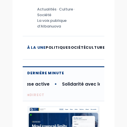
Actualités · Culture ·
Société
La voix publique
d’Albanuova
À LA UNE
POLITIQUE
SOCIÉTÉ
CULTURE
MICROMO
DERNIÈRE MINUTE
dans sa phase active
Solidarité avec les populatio
DIRECT