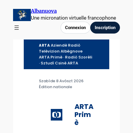
Aller
Albanuova
au
Une micronation virtuelle francophone
contenu
Connexion
Inscription
Aziendè Radiò
ARTA
Telèvizion Albègnove
ARTA Primè · Radiò Szorèli
· Sztudì Csinè ARTA
Szabìde 8 Avòszt 2026
Édition nationale
ARTA
Prim
è