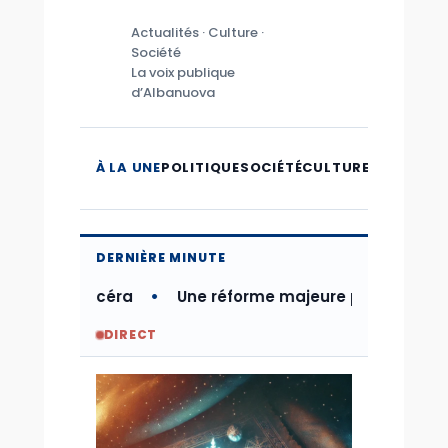
Actualités · Culture ·
Société
La voix publique
d’Albanuova
À LA UNE
POLITIQUE
SOCIÉTÉ
CULTURE
MICROMO
DERNIÈRE MINUTE
he de Lucéra
Une réforme majeure pour moderniser l
DIRECT