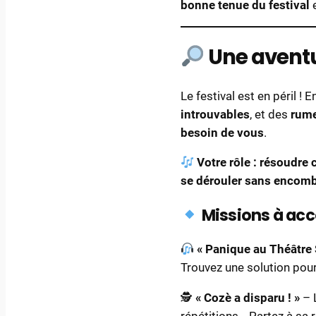
bonne tenue du festival
e
Une aventu
Le festival est en péril ! 
introuvables
, et des
rume
besoin de vous
.
Votre rôle : résoudre
se dérouler sans encomb
Missions à acc
« Panique au Théâtre 
Trouvez une solution pour
🕵️
« Cozè a disparu ! »
– L