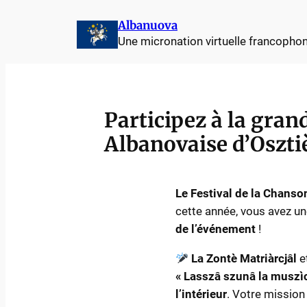
Aller
Albanuova
au
Une micronation virtuelle francopho
contenu
Participez à la gran
Albanovaise d’Osztiè
Le Festival de la Chans
cette année, vous avez u
de l’événement
!
La Zontè Matriàrcjâl
e
« Lasszâ szunâ la muszì
l’intérieur
. Votre mission