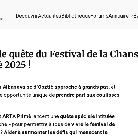
Découvrir
Actualités
Bibliothèque
Forums
Annuaire
É
ne
de quête du Festival de la Chan
 2025 !
on Albanovaise d’Osztiè approche à grands pas
, et
ne opportunité unique de
prendre part aux coulisses
t
ARTA Primè
lancent une
quête spéciale
intitulée
che »
pour permettre à tous de
vivre le festival de
 ?
Aider à surmonter les défis qui menacent la