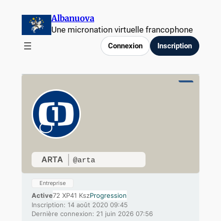
Aller
Albanuova
au
Une micronation virtuelle francophone
contenu
Connexion
Inscription
ARTA
@arta
Entreprise
Active
72 XP
41 Ksz
Progression
Inscription: 14 août 2020 09:45
Dernière connexion: 21 juin 2026 07:56