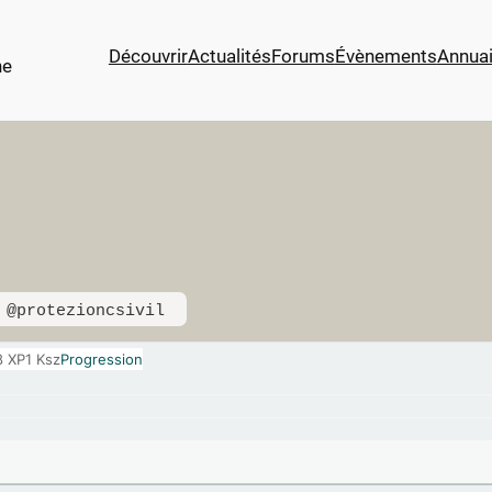
Découvrir
Actualités
Forums
Évènements
Annuai
ne
@protezioncsivil
8 XP
1 Ksz
Progression