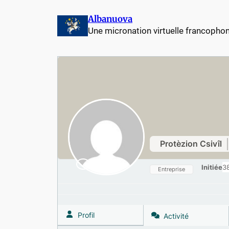
Aller
Albanuova
au
Une micronation virtuelle francopho
contenu
Protèzion Csivîl
Initiée
3
Entreprise
Profil
Activité