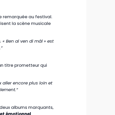
e remarquée au festival.
sent la scène musicale
 « Ben al ven di mâl » est
.”
 un titre prometteur qui
x aller encore plus loin et
alement.”
ès deux albums marquants,
et émotionnel
.