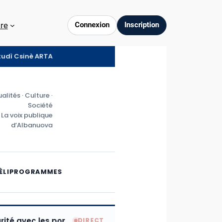
re
Connexion
Inscription
ztudì Csinè ARTA
alités · Culture ·
Société
La voix publique
d’Albanuova
ÈLI
PROGRAMMES
ec les populations frappées par la catastrophe de Lucér
DIRECT