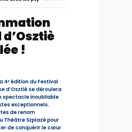
mmation
l d’Osztiè
lée !
a 4ᵉ édition du Festival
e d’Osztiè se déroulera
n spectacle inoubliable
stes exceptionnels.
stes de renom
u Théâtre Szplazè pour
nter de conquérir le cœur