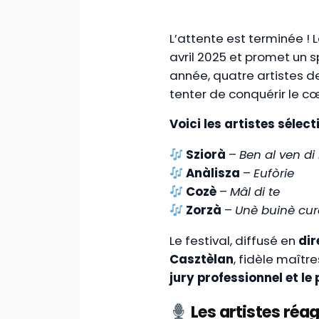
L’attente est terminée ! 
avril 2025 et promet un s
année, quatre artistes 
tenter de conquérir le cœ
Voici les artistes sélec
Sziorà
–
Ben al ven di
Anàlisza
–
Eufòrie
Cozè
–
Mâl di te
Zorzà
–
Unè buinè cur
Le festival, diffusé en
dir
Casztèlan
, fidèle maît
jury professionnel et le 
Les artistes réag