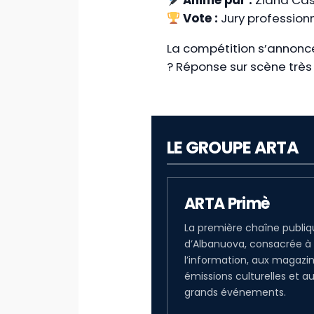
Vote :
Jury professionn
La compétition s’annon
? Réponse sur scène très 
LE GROUPE ARTA
ARTA Primè
La première chaîne publi
d’Albanuova, consacrée à
l’information, aux magazin
émissions culturelles et a
grands événements.