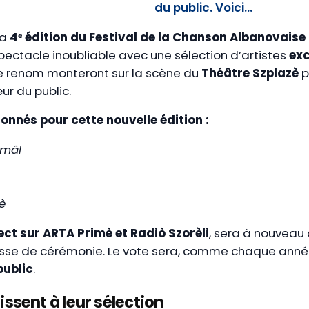
du public. Voici…
La
4ᵉ édition du Festival de la Chanson Albanovaise
pectacle inoubliable avec une sélection d’artistes
exc
de renom monteront sur la scène du
Théâtre Szplazè
p
ur du public.
tionnés pour cette nouvelle édition :
 mâl
è
ect sur ARTA Primè et Radiò Szorèli
, sera à nouveau
resse de cérémonie. Le vote sera, comme chaque anné
public
.
issent à leur sélection