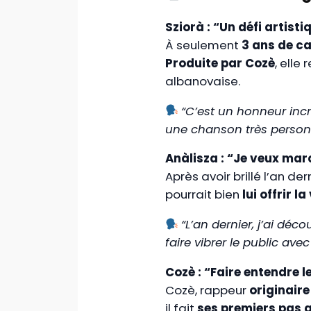
Sziorà : “Un défi artist
À seulement
3 ans de ca
Produite par Cozè
, elle
albanovaise.
“C’est un honneur incr
une chanson très personnel
Anàlisza : “Je veux mar
Après avoir brillé l’an de
pourrait bien
lui offrir la
“L’an dernier, j’ai déc
faire vibrer le public av
Cozè : “Faire entendre l
Cozè, rappeur
originaire
il fait
ses premiers pas a