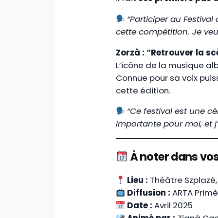
“Participer au Festival
cette compétition. Je veu
Zorzà : “Retrouver la sc
L’icône de la musique al
Connue pour sa voix puis
cette édition.
“Ce festival est une c
importante pour moi, et j
À noter dans vo
Lieu :
Théâtre Szplazè,
Diffusion :
ARTA Primè 
Date :
Avril 2025
Animé par :
Zianà Cas