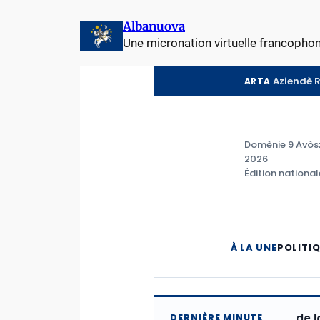
Aller
Albanuova
au
Une micronation virtuelle francopho
contenu
Aziendè 
ARTA
Domènie 9 Avòs
2026
Édition national
À LA UNE
POLITI
Le budget de la 24e lé
DERNIÈRE MINUTE