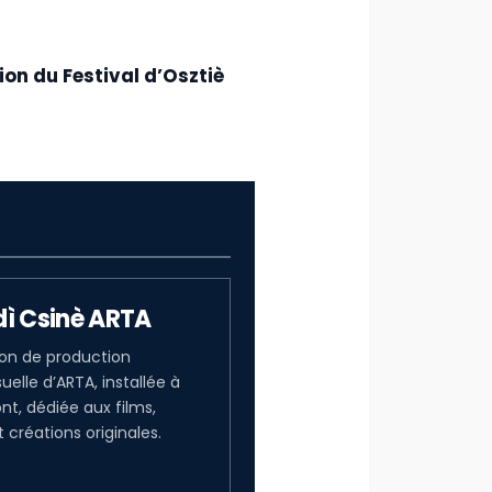
tion du Festival d’Osztiè
dì Csinè ARTA
on de production
uelle d’ARTA, installée à
nt, dédiée aux films,
t créations originales.