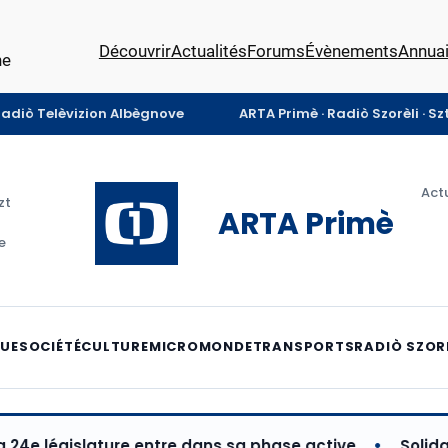
Découvrir
Actualités
Forums
Évènements
Annuai
ne
Radiò Telèvizion Albègnove
ARTA Primè · Radiò Szorèli · S
Actu
zt
ARTA Primè
e
QUE
SOCIÉTÉ
CULTURE
MICROMONDE
TRANSPORTS
RADIÒ SZOR
gislature entre dans sa phase active
Solidarité av