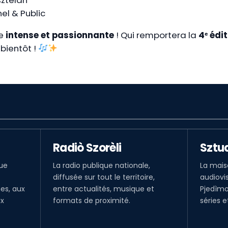
el & Public
ce
intense et passionnante
! Qui remportera la
4ᵉ édi
bientôt !
Radiò Szorèli
Sztu
que
La radio publique nationale,
La mais
diffusée sur tout le territoire,
audiovis
es, aux
entre actualités, musique et
Pjedìmo
ux
formats de proximité.
séries e