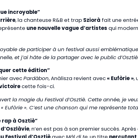
ique incroyable”
rrière
, la chanteuse R&B et trap
Sziorà
fait une entré
 représente
une nouvelle vague d’artistes
qui moderni
oyable de participer à un festival aussi emblématique.
le, et j’ai hâte de la partager avec le public d’Osztiè
quer cette édition”
rnier avec
Pardàbon
, Anàlisza revient avec
« Eufòrie »
,
 victoire
cette fois-ci.
ouvert la magie du Festival d’Osztiè. Cette année, je veu
ec « Eufòrie ». C’est une chanson qui me représente tot
e rap à Osztiè”
 d’Oszlàvie
, n’en est pas à son premier succès. Apr
u Festival d’Osztiè
avec
Mâl di te
, un titre
percutant 