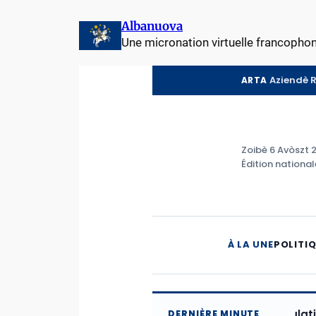
Aller
Albanuova
au
Une micronation virtuelle francopho
contenu
Aziendè 
ARTA
Zoibè 6 Avòszt 
Édition national
À LA UNE
POLITI
Solidarité avec les populations fra
DERNIÈRE MINUTE