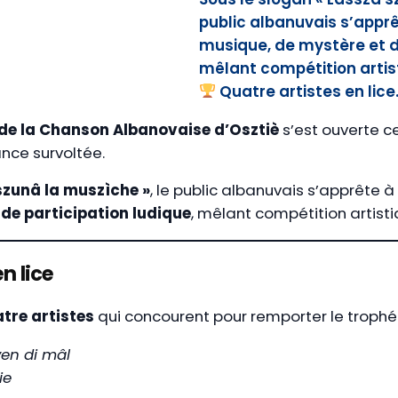
public albanuvais s’apprêt
musique, de mystère et de
mêlant compétition artist
Quatre artistes en lic
 de la Chanson Albanovaise d’Osztiè
s’est ouverte c
nce survoltée.
szunâ la muszìche »
, le public albanuvais s’apprête à
de participation ludique
, mêlant compétition artisti
n lice
tre artistes
qui concourent pour remporter le trophée
ven di mâl
ie