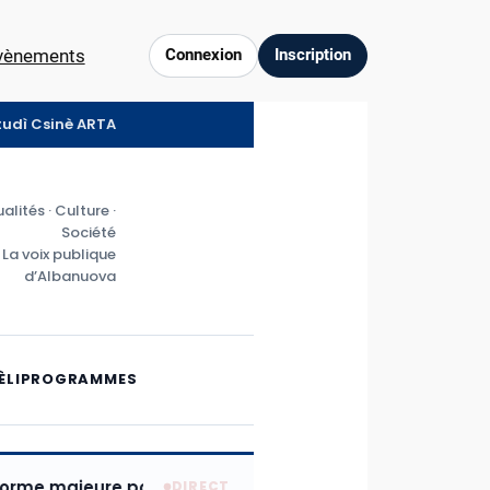
vènements
Connexion
Inscription
ztudì Csinè ARTA
alités · Culture ·
Société
La voix publique
d’Albanuova
ÈLI
PROGRAMMES
eure pour moderniser l’économie albanovaise : publicat
DIRECT