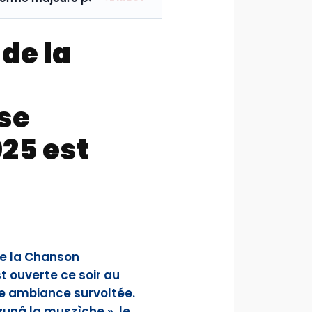
 de la
se
025 est
 de la Chanson
t ouverte ce soir au
e ambiance survoltée.
zunâ la muszìche », le