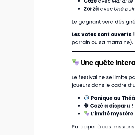
Cozè
avec
Mâl di te
Zorzà
avec
Unè bui
Le gagnant sera désigné
Les votes sont ouverts !
parrain ou sa marraine).
Une quête intera
Le festival ne se limite p
joueurs dans le cadre d
Panique au Théâ
🕵️
Cozè a disparu !
L’invité mystère
Participer à ces missions