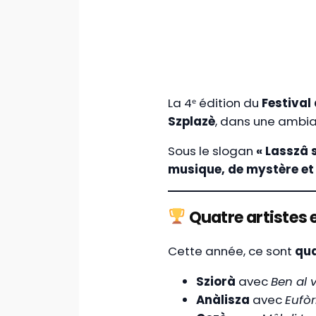
La 4ᵉ édition du
Festival
Szplazè
, dans une ambia
Sous le slogan
« Lasszâ 
musique, de mystère et 
Quatre artistes e
Cette année, ce sont
qua
Sziorà
avec
Ben al 
Anàlisza
avec
Eufòr