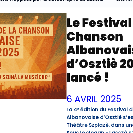
Le Festival
Chanson
Albanovai
d’Osztiè 2
lancé !
6 AVRIL 2025
La 4ᵉ édition du Festival
Albanovaise d’Osztiè s’es
Théâtre Szplazè, dans un
Sous le slogan « Lasszâ s