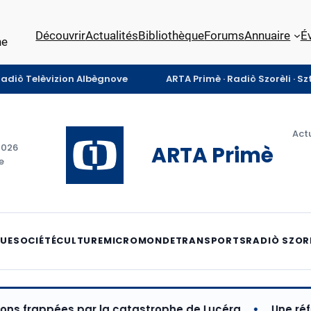
Découvrir
Actualités
Bibliothèque
Forums
Annuaire
É
ne
Radiò Telèvizion Albègnove
ARTA Primè · Radiò Szorèli · S
Actu
ARTA Primè
2026
e
QUE
SOCIÉTÉ
CULTURE
MICROMONDE
TRANSPORTS
RADIÒ SZOR
ppées par la catastrophe de Lucéra
Une réforme maj