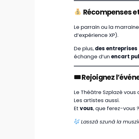
Récompenses et
Le parrain ou la marrain
d’expérience XP).
De plus,
des entreprises 
échange d’un
encart pub
🎟 Rejoignez l’évé
Le Théâtre Szplazè vous a
Les artistes aussi.
Et
vous
, que ferez-vous 
Lasszâ szunâ la muszì