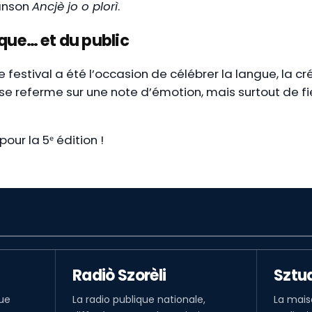
hanson
Ancjè jo o plorì
.
que… et du public
stival a été l’occasion de célébrer la langue, la créa
 se referme sur une note d’émotion, mais surtout de fie
ur la 5ᵉ édition !
Radiò Szorèli
Sztu
que
La radio publique nationale,
La mais