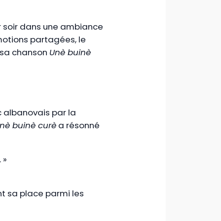
er soir dans une ambiance
motions partagées, le
ec sa chanson
Unè buinè
c albanovais par la
nè buinè curè
a résonné
 »
t sa place parmi les