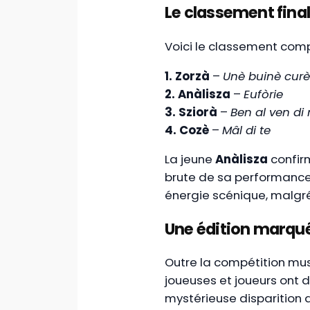
Le classement fina
Voici le classement compl
1. Zorzà
–
Unè buinè curè
2. Anàlisza
–
Eufòrie
3. Sziorà
–
Ben al ven di
4. Cozè
–
Mâl di te
La jeune
Anàlisza
confir
brute de sa performance.
énergie scénique, malgré
Une édition marquée
Outre la compétition musi
joueuses et joueurs ont d
mystérieuse disparition de