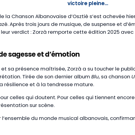
victoire pleine…
l de la Chanson Albanovaise d’Osztiè s’est achevée hi
azè. Après trois jours de musique, de suspense et d’é
du leur verdict : Zorzà remporte cette édition 2025 av
 de sagesse et d’émotion
et sa présence maîtrisée, Zorzà a su toucher le publi
rétation. Tirée de son dernier album
Blu
, sa chanson
U
ésilience et à la tendresse mature.
pour celles qui doutent. Pour celles qui tiennent encore.
présentation sur scène.
ar l’ensemble du monde musical albanovais, confirman