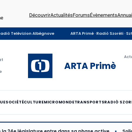
Découvrir
Actualités
Forums
Évènements
Annuai
ne
Radiò Telèvizion Albègnove
ARTA Primè · Radiò Szorèli · S
Actu
zt
ARTA Primè
e
QUE
SOCIÉTÉ
CULTURE
MICROMONDE
TRANSPORTS
RADIÒ SZOR
 législature entre dans sa phase active
Solidarité 