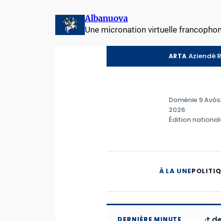
Aller
Albanuova
au
Une micronation virtuelle francopho
contenu
Aziendè 
ARTA
Domènie 9 Avòs
2026
Édition national
À LA UNE
POLITI
Le budget de la 24e
DERNIÈRE MINUTE