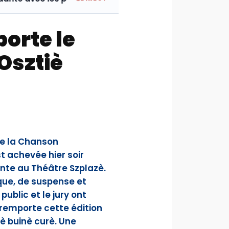
orte le
’Osztiè
 de la Chanson
t achevée hier soir
nte au Théâtre Szplazè.
que, de suspense et
ublic et le jury ont
à remporte cette édition
 buinè curè. Une