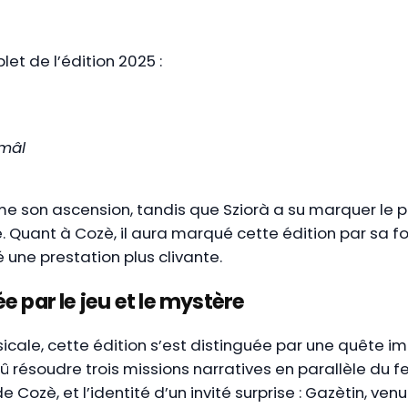
l
et de l’édition 2025 :
 mâl
me son ascension, tandis que Sziorà a su marquer le pu
 Quant à Cozè, il aura marqué cette édition par sa f
 une prestation plus clivante.
 par le jeu et le mystère
cale, cette édition s’est distinguée par une quête im
û résoudre trois missions narratives en parallèle du fe
 Cozè, et l’identité d’un invité surprise : Gazètin, ven