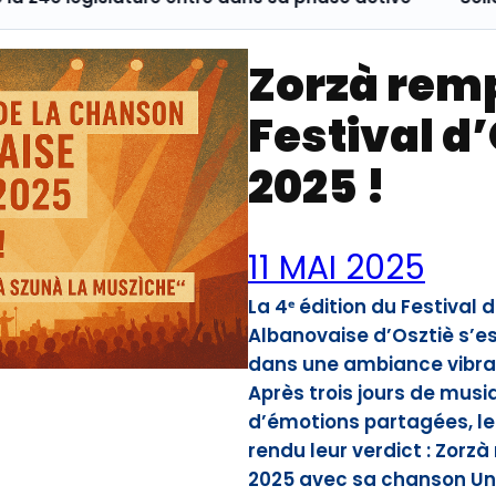
Zorzà remp
Festival d
2025 !
11 MAI 2025
La 4ᵉ édition du Festival
Albanovaise d’Osztiè s’es
dans une ambiance vibra
Après trois jours de musi
d’émotions partagées, le p
rendu leur verdict : Zorz
2025 avec sa chanson Unè