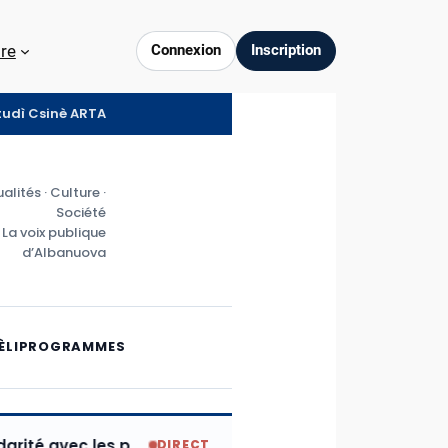
re
Connexion
Inscription
ztudì Csinè ARTA
alités · Culture ·
Société
La voix publique
d’Albanuova
ÈLI
PROGRAMMES
avec les populations frappées par la catastrophe de Lu
DIRECT